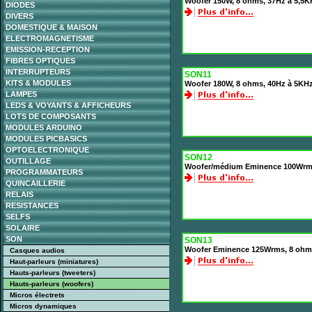
Woofer 150W, 8 ohms, 37Hz à 5,5K
DIODES
DIVERS
DOMESTIQUE & MAISON
ELECTROMAGNETISME
EMISSION-RECEPTION
FIBRES OPTIQUES
INTERRUPTEURS
SON11
KITS & MODULES
Woofer 180W, 8 ohms, 40Hz à 5KHz
LAMPES
LEDS & VOYANTS & AFFICHEURS
LOTS DE COMPOSANTS
MODULES ARDUINO
MODULES PICBASICS
OPTOELECTRONIQUE
SON12
OUTILLAGE
Woofer/médium Eminence 100Wrms
PROGRAMMATEURS
QUINCAILLERIE
RELAIS
RESISTANCES
SELFS
SOLAIRE
SON
SON13
Woofer Eminence 125Wrms, 8 ohms
Casques audios
Haut-parleurs (miniatures)
Hauts-parleurs (tweeters)
Hauts-parleurs (woofers)
Micros électrets
Micros dynamiques