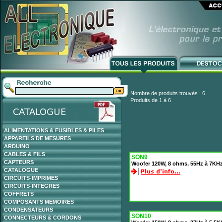
Nombre de produits trouvés : 6
Produits de 1 à 6
ALIMENTATIONS & FUSIBLES & PILES
APPAREILS DE MESURES
ARDUINO
CABLES & FILS
SON9
CAPTEURS
Woofer 120W, 8 ohms, 55Hz à 7KHz
CATALOGUE
CIRCUITS-IMPRIMES
CIRCUITS-INTEGRES
COFFRETS
COMPOSANTS MEMOIRES
CONDENSATEURS
SON10
CONNECTEURS & CORDONS