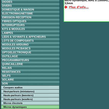
Micro dynamique, 50Hz à 13000Hz,
DIODES
3,5mm
DIVERS
DOMESTIQUE & MAISON
ELECTROMAGNETISME
EMISSION-RECEPTION
FIBRES OPTIQUES
INTERRUPTEURS
KITS & MODULES
LAMPES
LEDS & VOYANTS & AFFICHEURS
LOTS DE COMPOSANTS
MODULES ARDUINO
MODULES PICBASICS
OPTOELECTRONIQUE
OUTILLAGE
PROGRAMMATEURS
QUINCAILLERIE
RELAIS
RESISTANCES
SELFS
SOLAIRE
SON
Casques audios
Haut-parleurs (miniatures)
Hauts-parleurs (tweeters)
Hauts-parleurs (woofers)
Micros électrets
Micros dynamiques