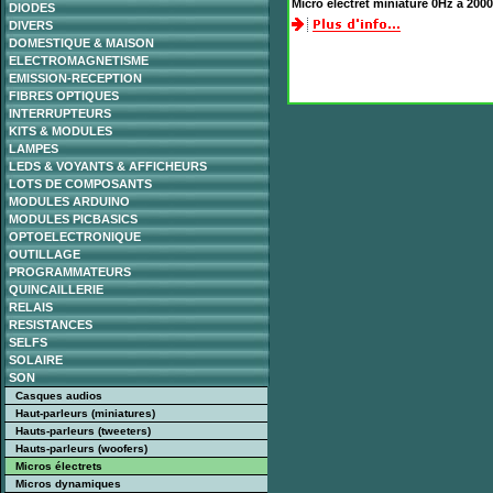
Micro électret miniature 0Hz à 200
DIODES
DIVERS
DOMESTIQUE & MAISON
ELECTROMAGNETISME
EMISSION-RECEPTION
FIBRES OPTIQUES
INTERRUPTEURS
KITS & MODULES
LAMPES
LEDS & VOYANTS & AFFICHEURS
LOTS DE COMPOSANTS
MODULES ARDUINO
MODULES PICBASICS
OPTOELECTRONIQUE
OUTILLAGE
PROGRAMMATEURS
QUINCAILLERIE
RELAIS
RESISTANCES
SELFS
SOLAIRE
SON
Casques audios
Haut-parleurs (miniatures)
Hauts-parleurs (tweeters)
Hauts-parleurs (woofers)
Micros électrets
Micros dynamiques