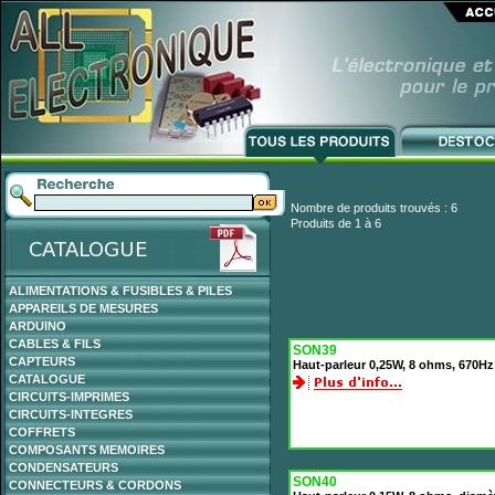
Nombre de produits trouvés : 6
Produits de 1 à 6
ALIMENTATIONS & FUSIBLES & PILES
APPAREILS DE MESURES
ARDUINO
CABLES & FILS
SON39
CAPTEURS
Haut-parleur 0,25W, 8 ohms, 670H
CATALOGUE
CIRCUITS-IMPRIMES
CIRCUITS-INTEGRES
COFFRETS
COMPOSANTS MEMOIRES
CONDENSATEURS
SON40
CONNECTEURS & CORDONS