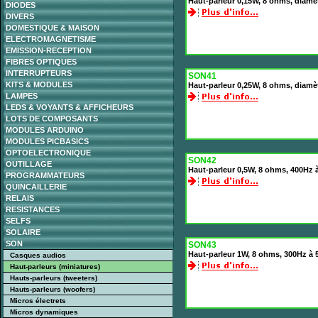
Haut-parleur 0,15W, 8 ohms, diam
DIODES
DIVERS
DOMESTIQUE & MAISON
ELECTROMAGNETISME
EMISSION-RECEPTION
FIBRES OPTIQUES
INTERRUPTEURS
SON41
KITS & MODULES
Haut-parleur 0,25W, 8 ohms, diam
LAMPES
LEDS & VOYANTS & AFFICHEURS
LOTS DE COMPOSANTS
MODULES ARDUINO
MODULES PICBASICS
OPTOELECTRONIQUE
SON42
OUTILLAGE
Haut-parleur 0,5W, 8 ohms, 400Hz
PROGRAMMATEURS
QUINCAILLERIE
RELAIS
RESISTANCES
SELFS
SOLAIRE
SON
SON43
Haut-parleur 1W, 8 ohms, 300Hz à
Casques audios
Haut-parleurs (miniatures)
Hauts-parleurs (tweeters)
Hauts-parleurs (woofers)
Micros électrets
Micros dynamiques