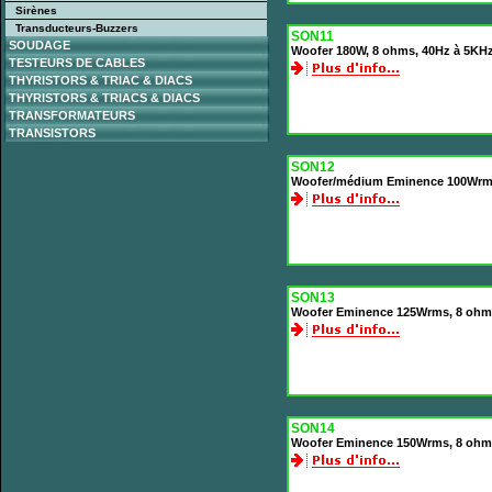
Sirènes
Transducteurs-Buzzers
SON11
SOUDAGE
Woofer 180W, 8 ohms, 40Hz à 5KHz
TESTEURS DE CABLES
THYRISTORS & TRIAC & DIACS
THYRISTORS & TRIACS & DIACS
TRANSFORMATEURS
TRANSISTORS
SON12
Woofer/médium Eminence 100Wrms
SON13
Woofer Eminence 125Wrms, 8 ohms
SON14
Woofer Eminence 150Wrms, 8 ohms