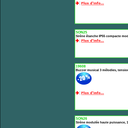
SON25
Sirène étanche IP55 compacte mod
19608
Buzzer musical 3 mélodies, tensio
SON26
Sirène modulée haute puissance,