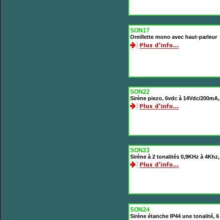
SON17
Oreillette mono avec haut-parleur
SON22
Sirène piezo, 6vdc à 14Vdc/200mA
SON23
Sirène à 2 tonalités 0,9KHz à 4Kh
SON24
Sirène étanche IP44 une tonalité,