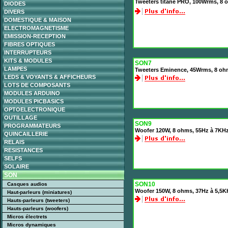
Tweeters titane PRO, 100Wrms, 8 
DIODES
DIVERS
DOMESTIQUE & MAISON
ELECTROMAGNETISME
EMISSION-RECEPTION
FIBRES OPTIQUES
INTERRUPTEURS
KITS & MODULES
SON7
LAMPES
Tweeters Eminence, 45Wrms, 8 oh
LEDS & VOYANTS & AFFICHEURS
LOTS DE COMPOSANTS
MODULES ARDUINO
MODULES PICBASICS
OPTOELECTRONIQUE
OUTILLAGE
SON9
PROGRAMMATEURS
Woofer 120W, 8 ohms, 55Hz à 7KHz
QUINCAILLERIE
RELAIS
RESISTANCES
SELFS
SOLAIRE
SON
SON10
Casques audios
Woofer 150W, 8 ohms, 37Hz à 5,5K
Haut-parleurs (miniatures)
Hauts-parleurs (tweeters)
Hauts-parleurs (woofers)
Micros électrets
Micros dynamiques