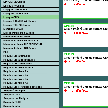
Circuit intégré CMS de surface CD
EPROMs 27Cxxxx
Logique 74Cxxxx
Logique 74HCTxxxx
Logique C-MOS 4000
Logique CMS
Logique HC-MOS 74HCxxxx
Logique TTL 74LSxxxx
CIN114
Mémoires SRAM
Circuit intégré CMS de surface C
Microcontroleurs 80Cxxxx
Microcontroleurs ATMEL
Microcontroleurs MC68HCxxxx
Microcontroleurs PIC MICROCHIP
Microcontroleurs ST62xxxx
PLD
CIN115
Régulateurs ajustables
Circuit intégré CMS de surface C
Régulateurs à découpages
Régulateurs faible chute
Régulateurs fixes 100mA
Régulateurs fixes 1A
Régulateurs fixes 2A
Régulateurs fixes 3A
Régulateurs fixes 4A
CIN116
Circuit intégré CMS de surface CD
Régulateurs références tensions
Support à wrapper
Supports CMS
Supports double lyre
Supports PLCC
Supports tulipe