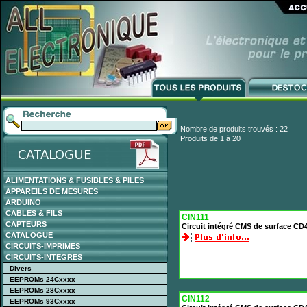
Nombre de produits trouvés : 22
Produits de 1 à 20
ALIMENTATIONS & FUSIBLES & PILES
APPAREILS DE MESURES
ARDUINO
CABLES & FILS
CIN111
CAPTEURS
Circuit intégré CMS de surface CD
CATALOGUE
CIRCUITS-IMPRIMES
CIRCUITS-INTEGRES
Divers
EEPROMs 24Cxxxx
EEPROMs 28Cxxxx
CIN112
EEPROMs 93Cxxxx