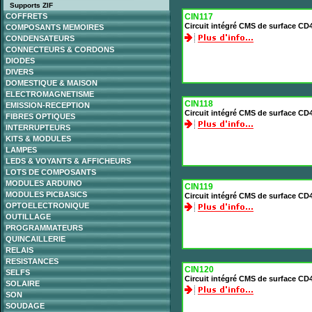
Supports ZIF
COFFRETS
CIN117
Circuit intégré CMS de surface CD
COMPOSANTS MEMOIRES
CONDENSATEURS
CONNECTEURS & CORDONS
DIODES
DIVERS
DOMESTIQUE & MAISON
ELECTROMAGNETISME
CIN118
EMISSION-RECEPTION
Circuit intégré CMS de surface CD
FIBRES OPTIQUES
INTERRUPTEURS
KITS & MODULES
LAMPES
LEDS & VOYANTS & AFFICHEURS
LOTS DE COMPOSANTS
MODULES ARDUINO
CIN119
MODULES PICBASICS
Circuit intégré CMS de surface CD
OPTOELECTRONIQUE
OUTILLAGE
PROGRAMMATEURS
QUINCAILLERIE
RELAIS
RESISTANCES
CIN120
SELFS
Circuit intégré CMS de surface CD4
SOLAIRE
SON
SOUDAGE