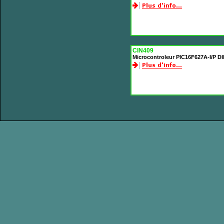
CIN409
Microcontroleur PIC16F627A-I/P D