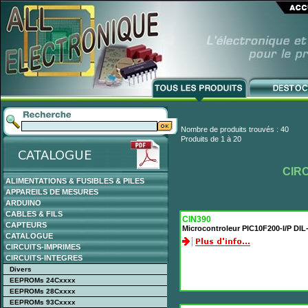
Nombre de produits trouvés : 40
Produits de 1 à 20
CIR
ALIMENTATIONS & FUSIBLES & PILES
APPAREILS DE MESURES
ARDUINO
CABLES & FILS
CIN390
CAPTEURS
Microcontroleur PIC10F200-I/P DI
CATALOGUE
CIRCUITS-IMPRIMES
CIRCUITS-INTEGRES
Divers
EEPROMs 24Cxxxx
EEPROMs 28Cxxxx
EEPROMs 93Cxxxx