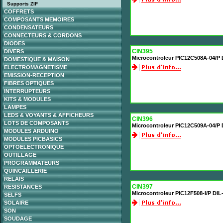
Supports ZIF
COFFRETS
COMPOSANTS MEMOIRES
CONDENSATEURS
CONNECTEURS & CORDONS
DIODES
CIN395
DIVERS
Microcontroleur PIC12C508A-04/P 
DOMESTIQUE & MAISON
ELECTROMAGNETISME
EMISSION-RECEPTION
FIBRES OPTIQUES
INTERRUPTEURS
KITS & MODULES
LAMPES
LEDS & VOYANTS & AFFICHEURS
CIN396
LOTS DE COMPOSANTS
Microcontroleur PIC12C509A-04/P 
MODULES ARDUINO
MODULES PICBASICS
OPTOELECTRONIQUE
OUTILLAGE
PROGRAMMATEURS
QUINCAILLERIE
RELAIS
CIN397
RESISTANCES
Microcontroleur PIC12F508-I/P DI
SELFS
SOLAIRE
SON
SOUDAGE