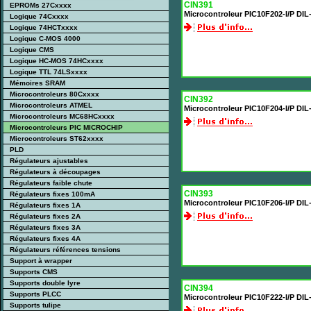
CIN391
EPROMs 27Cxxxx
Microcontroleur PIC10F202-I/P DI
Logique 74Cxxxx
Logique 74HCTxxxx
Logique C-MOS 4000
Logique CMS
Logique HC-MOS 74HCxxxx
Logique TTL 74LSxxxx
Mémoires SRAM
Microcontroleurs 80Cxxxx
CIN392
Microcontroleurs ATMEL
Microcontroleur PIC10F204-I/P DI
Microcontroleurs MC68HCxxxx
Microcontroleurs PIC MICROCHIP
Microcontroleurs ST62xxxx
PLD
Régulateurs ajustables
Régulateurs à découpages
Régulateurs faible chute
CIN393
Régulateurs fixes 100mA
Microcontroleur PIC10F206-I/P DI
Régulateurs fixes 1A
Régulateurs fixes 2A
Régulateurs fixes 3A
Régulateurs fixes 4A
Régulateurs références tensions
Support à wrapper
Supports CMS
Supports double lyre
CIN394
Supports PLCC
Microcontroleur PIC10F222-I/P DIL
Supports tulipe