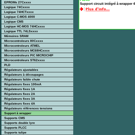
EPROMs 27Cxxxx
Support circuit intégré à wrapper
Logique 74Cxxxx
Logique 74HCTxxxx
Logique C-MOS 4000
Logique CMS
Logique HC-MOS 74HCxxxx
Logique TTL 74LSxxxx
Mémoires SRAM
Microcontroleurs 80Cxxxx
Microcontroleurs ATMEL
Microcontroleurs MC68HCxxxx
Microcontroleurs PIC MICROCHIP
Microcontroleurs ST62xxxx
PLD
Régulateurs ajustables
Régulateurs à découpages
Régulateurs faible chute
Régulateurs fixes 100mA
Régulateurs fixes 1A
Régulateurs fixes 2A
Régulateurs fixes 3A
Régulateurs fixes 4A
Régulateurs références tensions
Support à wrapper
Supports CMS
Supports double lyre
Supports PLCC
Supports tulipe