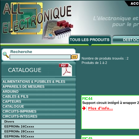
Nombre de produits trouvés : 2
Produits de 1 à 2
ALIMENTATIONS & FUSIBLES & PILES
APPAREILS DE MESURES
ARDUINO
CABLES & FILS
FIC44
CAPTEURS
Support circuit intégré à wrapper
CATALOGUE
CIRCUITS-IMPRIMES
CIRCUITS-INTEGRES
Divers
EEPROMs 24Cxxxx
EEPROMs 28Cxxxx
EEPROMs 93Cxxxx
FIC45