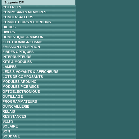
Supports ZIF
COFFRETS
COMPOSANTS MEMOIRES
CONDENSATEURS
CONNECTEURS & CORDONS
DIODES
DIVERS
DOMESTIQUE & MAISON
ELECTROMAGNETISME
EMISSION-RECEPTION
FIBRES OPTIQUES
INTERRUPTEURS
KITS & MODULES
LAMPES
LEDS & VOYANTS & AFFICHEURS
LOTS DE COMPOSANTS
MODULES ARDUINO
MODULES PICBASICS
OPTOELECTRONIQUE
OUTILLAGE
PROGRAMMATEURS
QUINCAILLERIE
RELAIS
RESISTANCES
SELFS
SOLAIRE
SON
SOUDAGE