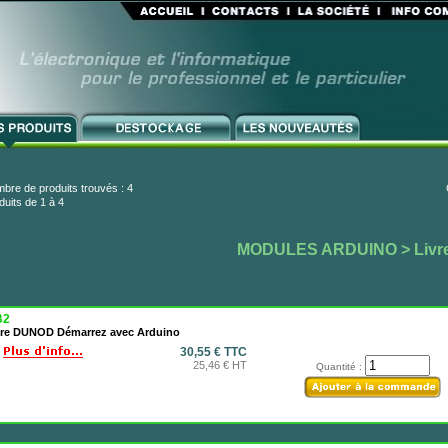
bre de produits trouvés : 4
duits de 1 à 4
MODULES ARDUINO
> Livr
B2
vre DUNOD Démarrez avec Arduino
30,55 € TTC
25,46 € HT
Quantité :