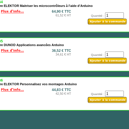
B4
re ELEKTOR Maitriser les microcontrôleurs à l'aide d'Arduino
64,90 € TTC
61,52 € HT
Quantité :
B5
vre DUNOD Applications avancées Arduino
36,52 € TTC
34,61 € HT
Quantité :
B6
vre ELEKTOR Personnalisez vos montages Arduino
44,83 € TTC
42,50 € HT
Quantité :