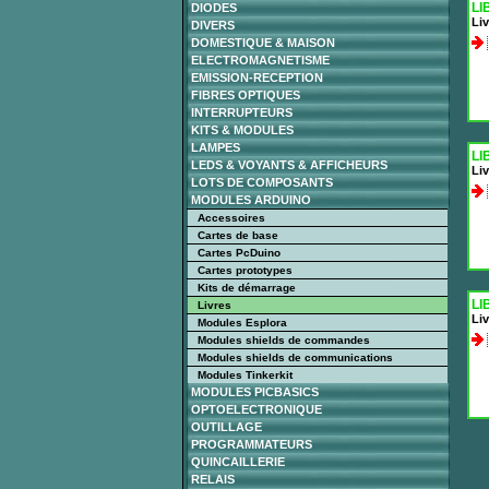
LI
DIODES
Liv
DIVERS
DOMESTIQUE & MAISON
ELECTROMAGNETISME
EMISSION-RECEPTION
FIBRES OPTIQUES
INTERRUPTEURS
KITS & MODULES
LAMPES
LI
LEDS & VOYANTS & AFFICHEURS
Li
LOTS DE COMPOSANTS
MODULES ARDUINO
Accessoires
Cartes de base
Cartes PcDuino
Cartes prototypes
Kits de démarrage
LI
Livres
Li
Modules Esplora
Modules shields de commandes
Modules shields de communications
Modules Tinkerkit
MODULES PICBASICS
OPTOELECTRONIQUE
OUTILLAGE
PROGRAMMATEURS
QUINCAILLERIE
RELAIS