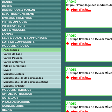
ARD49
DIODES
kit pour l'empilage des modules A
DIVERS
DOMESTIQUE & MAISON
ELECTROMAGNETISME
EMISSION-RECEPTION
FIBRES OPTIQUES
INTERRUPTEURS
KITS & MODULES
LAMPES
ARD50
LEDS & VOYANTS & AFFICHEURS
10 straps flexibles de 15,5cm feme
LOTS DE COMPOSANTS
MODULES ARDUINO
Accessoires
Cartes de base
Cartes PcDuino
Cartes prototypes
Kits de démarrage
ARD51
Livres
10 straps flexibles de 15,5cm Mâle
Modules Esplora
Modules shields de commandes
Modules shields de communications
Modules Tinkerkit
MODULES PICBASICS
OPTOELECTRONIQUE
OUTILLAGE
PROGRAMMATEURS
ARD52
QUINCAILLERIE
10 straps flexibles de 15,5cm Mâle
RELAIS