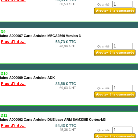
36,63 € TTC
30,53 € HT
Quantité :
RD9
duino A000067 Carte Arduino MEGA2560 Version 3
58,73 € TTC
48,94 € HT
Quantité :
D10
duino A000069 Carte Arduino ADK
83,56 € TTC
69,63 € HT
Quantité :
D11
duino A000062 Carte Arduino DUE base ARM SAM3X8E Cortex-M3
54,43 € TTC
45,36 € HT
Quantité :