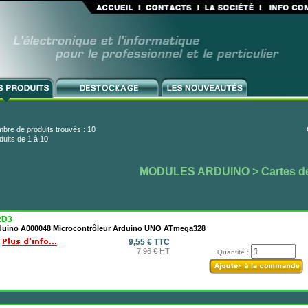
bre de produits trouvés : 10
duits de 1 à 10
MODULES ARDUINO
> Cartes d
RD3
duino A000048 Microcontrôleur Arduino UNO ATmega328
9,55 € TTC
7,96 € HT
Quantité :