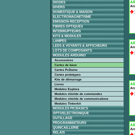
A
DIODES
Ard
DIVERS
DOMESTIQUE & MAISON
ELECTROMAGNETISME
EMISSION-RECEPTION
FIBRES OPTIQUES
INTERRUPTEURS
KITS & MODULES
LAMPES
A
LEDS & VOYANTS & AFFICHEURS
Ar
LOTS DE COMPOSANTS
MODULES ARDUINO
Accessoires
Cartes de base
Cartes PcDuino
Cartes prototypes
Kits de démarrage
A
Livres
Ar
Modules Esplora
Modules shields de commandes
Modules shields de communications
Modules Tinkerkit
MODULES PICBASICS
OPTOELECTRONIQUE
OUTILLAGE
PROGRAMMATEURS
A
QUINCAILLERIE
Ar
RELAIS