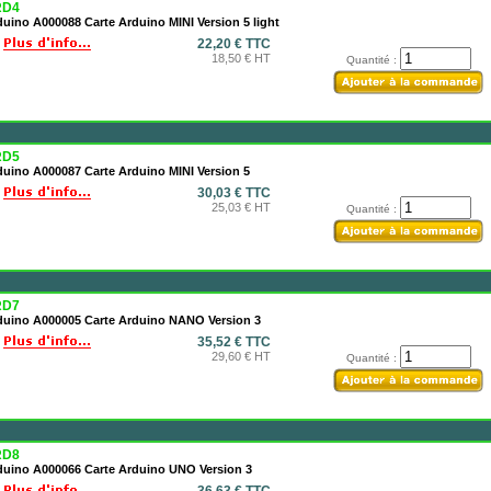
RD4
uino A000088 Carte Arduino MINI Version 5 light
22,20 € TTC
18,50 € HT
Quantité :
RD5
duino A000087 Carte Arduino MINI Version 5
30,03 € TTC
25,03 € HT
Quantité :
RD7
duino A000005 Carte Arduino NANO Version 3
35,52 € TTC
29,60 € HT
Quantité :
RD8
duino A000066 Carte Arduino UNO Version 3