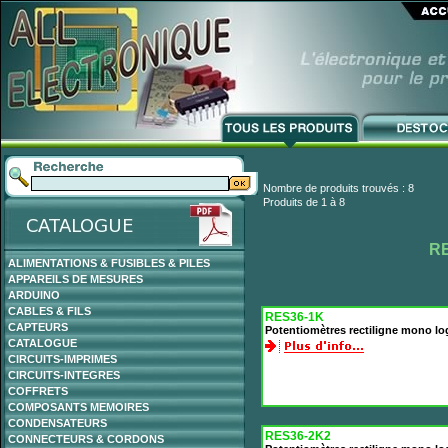
Nombre de produits trouvés : 8
Produits de 1 à 8
R
ALIMENTATIONS & FUSIBLES & PILES
APPAREILS DE MESURES
ARDUINO
CABLES & FILS
RES36-1K
CAPTEURS
Potentiomètres rectiligne mono l
CATALOGUE
CIRCUITS-IMPRIMES
CIRCUITS-INTEGRES
COFFRETS
COMPOSANTS MEMOIRES
CONDENSATEURS
RES36-2K2
CONNECTEURS & CORDONS