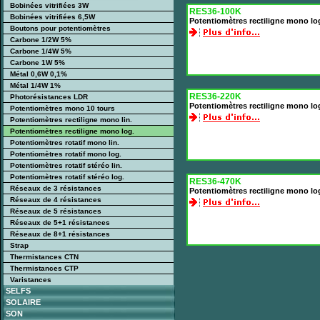
Bobinées vitrifiées 3W
RES36-100K
Bobinées vitrifiées 6,5W
Potentiomètres rectiligne mono l
Boutons pour potentiomètres
Carbone 1/2W 5%
Carbone 1/4W 5%
Carbone 1W 5%
Métal 0,6W 0,1%
Métal 1/4W 1%
RES36-220K
Photorésistances LDR
Potentiomètres rectiligne mono l
Potentiomètres mono 10 tours
Potentiomètres rectiligne mono lin.
Potentiomètres rectiligne mono log.
Potentiomètres rotatif mono lin.
Potentiomètres rotatif mono log.
Potentiomètres rotatif stéréo lin.
Potentiomètres rotatif stéréo log.
RES36-470K
Réseaux de 3 résistances
Potentiomètres rectiligne mono l
Réseaux de 4 résistances
Réseaux de 5 résistances
Réseaux de 5+1 résistances
Réseaux de 8+1 résistances
Strap
Thermistances CTN
Thermistances CTP
Varistances
SELFS
SOLAIRE
SON