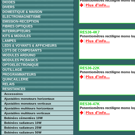
Potentiomètres rectiligne mono l
DIODES
DIVERS
DOMESTIQUE & MAISON
ELECTROMAGNETISME
EMISSION-RECEPTION
FIBRES OPTIQUES
INTERRUPTEURS
RES36-4K7
KITS & MODULES
Potentiomètres rectiligne mono l
LAMPES
LEDS & VOYANTS & AFFICHEURS
LOTS DE COMPOSANTS
MODULES ARDUINO
MODULES PICBASICS
OPTOELECTRONIQUE
RES36-22K
OUTILLAGE
Potentiomètres rectiligne mono l
PROGRAMMATEURS
QUINCAILLERIE
RELAIS
RESISTANCES
Accessoires
Ajustables monotours horizontaux
Ajustables monotours verticaux
RES36-47K
Potentiomètres rectiligne mono l
Ajustables multitours horizontaux
Ajustables multitours verticaux
Bobinées cémentées 10W
Bobinées radiateurs 10W
Bobinées radiateurs 25W
Bobinées radiateurs 50W