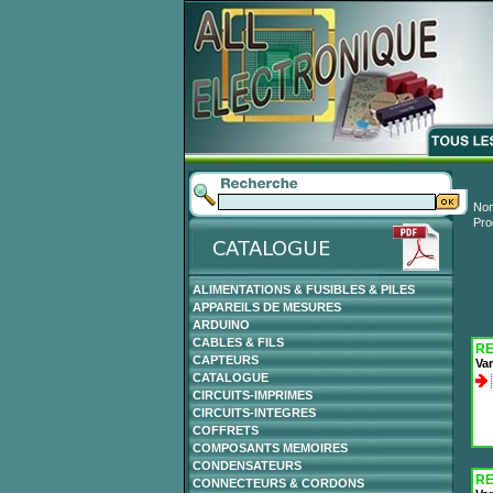
Nom
Pro
ALIMENTATIONS & FUSIBLES & PILES
APPAREILS DE MESURES
ARDUINO
CABLES & FILS
RE
CAPTEURS
Var
CATALOGUE
CIRCUITS-IMPRIMES
CIRCUITS-INTEGRES
COFFRETS
COMPOSANTS MEMOIRES
CONDENSATEURS
RE
CONNECTEURS & CORDONS