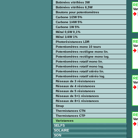
Bobinées vitrifiées 3W
RE
Bobinées vitrifiées 6,5W
Var
Boutons pour potentiomètres
Carbone 1/2W 5%
Carbone 1/4W 5%
Carbone 1W 5%
Métal 0,6W 0,1%
Métal 1/4W 1%
RE
Photorésistances LDR
Var
Potentiomètres mono 10 tours
Potentiomètres rectiligne mono lin.
Potentiomètres rectiligne mono log.
Potentiomètres rotatif mono lin.
Potentiomètres rotatif mono log.
Potentiomètres rotatif stéréo lin.
Potentiomètres rotatif stéréo log.
RE
Réseaux de 3 résistances
Var
Réseaux de 4 résistances
Réseaux de 5 résistances
Réseaux de 5+1 résistances
Réseaux de 8+1 résistances
Strap
Thermistances CTN
RE
Thermistances CTP
Var
Varistances
SELFS
SOLAIRE
SON