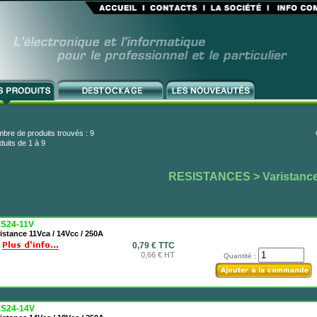
bre de produits trouvés : 9
duits de 1 à 9
RESISTANCES
> Varistanc
S24-11V
istance 11Vca / 14Vcc / 250A
0,79 € TTC
0,66 € HT
Quantité :
S24-14V