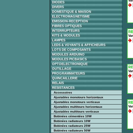
Var
DIODES
DIVERS
DOMESTIQUE & MAISON
ELECTROMAGNETISME
EMISSION-RECEPTION
FIBRES OPTIQUES
INTERRUPTEURS
RE
KITS & MODULES
Var
LAMPES
LEDS & VOYANTS & AFFICHEURS
LOTS DE COMPOSANTS
MODULES ARDUINO
MODULES PICBASICS
OPTOELECTRONIQUE
RE
OUTILLAGE
Var
PROGRAMMATEURS
QUINCAILLERIE
RELAIS
RESISTANCES
Accessoires
Ajustables monotours horizontaux
Ajustables monotours verticaux
RE
Var
Ajustables multitours horizontaux
Ajustables multitours verticaux
Bobinées cémentées 10W
Bobinées radiateurs 10W
Bobinées radiateurs 25W
Bobinées radiateurs 50W