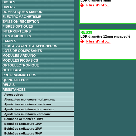
LDR diamètre 9mm
DIODES
DIVERS
DOMESTIQUE & MAISON
ELECTROMAGNETISME
EMISSION-RECEPTION
FIBRES OPTIQUES
INTERRUPTEURS
RES39
KITS & MODULES
LDR diamètre 12mm encapsulé
LAMPES
LEDS & VOYANTS & AFFICHEURS
LOTS DE COMPOSANTS
MODULES ARDUINO
MODULES PICBASICS
OPTOELECTRONIQUE
OUTILLAGE
PROGRAMMATEURS
QUINCAILLERIE
RELAIS
RESISTANCES
Accessoires
Ajustables monotours horizontaux
Ajustables monotours verticaux
Ajustables multitours horizontaux
Ajustables multitours verticaux
Bobinées cémentées 10W
Bobinées radiateurs 10W
Bobinées radiateurs 25W
Bobinées radiateurs 50W