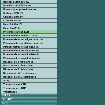
Bobinées vitrifiées 3W
Bobinées vitrifiées 6,5W
Boutons pour potentiomètres
Carbone 1/2W 5%
Carbone 1/4W 5%
Carbone 1W 5%
Métal 0,6W 0,1%
Métal 1/4W 1%
Photorésistances LDR
Potentiomètres mono 10 tours
Potentiomètres rectiligne mono lin.
Potentiomètres rectiligne mono log.
Potentiomètres rotatif mono lin.
Potentiomètres rotatif mono log.
Potentiomètres rotatif stéréo lin.
Potentiomètres rotatif stéréo log.
Réseaux de 3 résistances
Réseaux de 4 résistances
Réseaux de 5 résistances
Réseaux de 5+1 résistances
Réseaux de 8+1 résistances
Strap
Thermistances CTN
Thermistances CTP
Varistances
SELFS
SOLAIRE
SON