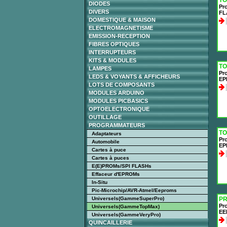
TO
DIODES
Pr
DIVERS
FL
DOMESTIQUE & MAISON
ELECTROMAGNETISME
EMISSION-RECEPTION
FIBRES OPTIQUES
INTERRUPTEURS
KITS & MODULES
TO
LAMPES
Pro
LEDS & VOYANTS & AFFICHEURS
EP
LOTS DE COMPOSANTS
MODULES ARDUINO
MODULES PICBASICS
OPTOELECTRONIQUE
OUTILLAGE
PROGRAMMATEURS
TO
Adaptateurs
Pro
Automobile
EP
Cartes à puce
Cartes à puces
E(E)PROMs/SPI FLASHs
Effaceur d'EPROMs
In-Situ
Pic-Microchip/AVR-Atmel/Eeproms
Universels(GammeSuperPro)
PR
Pr
Universels(GammeTopMax)
EE
Universels(GammeVeryPro)
QUINCAILLERIE