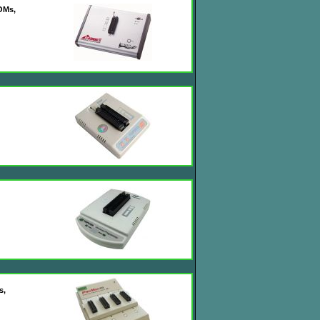
OMs,
s,