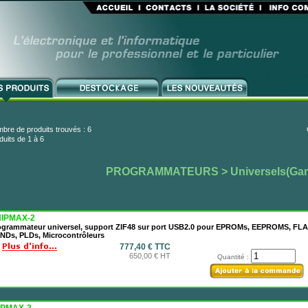
bre de produits trouvés : 6
duits de 1 à 6
PROGRAMMATEURS
> Universels(G
IPMAX-2
ogrammateur universel, support ZIF48 sur port USB2.0 pour EPROMs, EEPROMS, FL
NDs, PLDs, Microcontrôleurs
777,40 € TTC
650,00 € HT
Quantité :