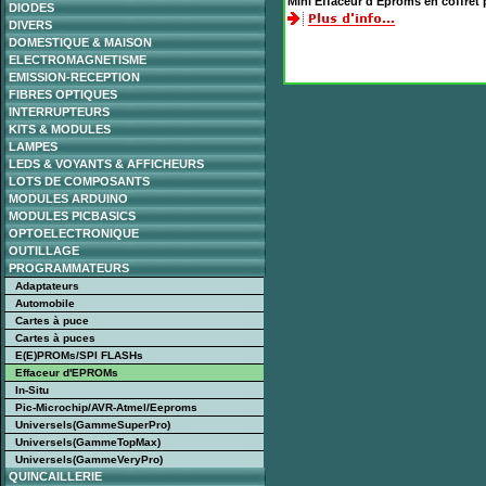
Mini Effaceur d'Eproms en coffret 
DIODES
DIVERS
DOMESTIQUE & MAISON
ELECTROMAGNETISME
EMISSION-RECEPTION
FIBRES OPTIQUES
INTERRUPTEURS
KITS & MODULES
LAMPES
LEDS & VOYANTS & AFFICHEURS
LOTS DE COMPOSANTS
MODULES ARDUINO
MODULES PICBASICS
OPTOELECTRONIQUE
OUTILLAGE
PROGRAMMATEURS
Adaptateurs
Automobile
Cartes à puce
Cartes à puces
E(E)PROMs/SPI FLASHs
Effaceur d'EPROMs
In-Situ
Pic-Microchip/AVR-Atmel/Eeproms
Universels(GammeSuperPro)
Universels(GammeTopMax)
Universels(GammeVeryPro)
QUINCAILLERIE