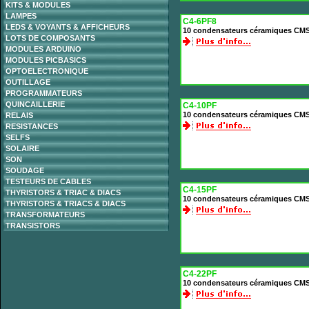
KITS & MODULES
LAMPES
C4-6PF8
LEDS & VOYANTS & AFFICHEURS
10 condensateurs céramiques CMS
LOTS DE COMPOSANTS
MODULES ARDUINO
MODULES PICBASICS
OPTOELECTRONIQUE
OUTILLAGE
PROGRAMMATEURS
QUINCAILLERIE
C4-10PF
10 condensateurs céramiques CMS
RELAIS
RESISTANCES
SELFS
SOLAIRE
SON
SOUDAGE
TESTEURS DE CABLES
C4-15PF
THYRISTORS & TRIAC & DIACS
10 condensateurs céramiques CMS
THYRISTORS & TRIACS & DIACS
TRANSFORMATEURS
TRANSISTORS
C4-22PF
10 condensateurs céramiques CMS