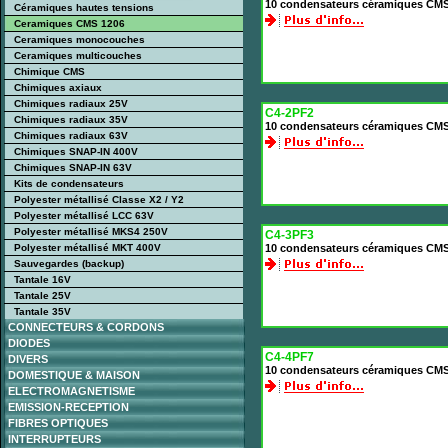
10 condensateurs céramiques CMS
Céramiques hautes tensions
Ceramiques CMS 1206
Ceramiques monocouches
Ceramiques multicouches
Chimique CMS
Chimiques axiaux
Chimiques radiaux 25V
C4-2PF2
Chimiques radiaux 35V
10 condensateurs céramiques CMS
Chimiques radiaux 63V
Chimiques SNAP-IN 400V
Chimiques SNAP-IN 63V
Kits de condensateurs
Polyester métallisé Classe X2 / Y2
Polyester métallisé LCC 63V
Polyester métallisé MKS4 250V
C4-3PF3
Polyester métallisé MKT 400V
10 condensateurs céramiques CMS
Sauvegardes (backup)
Tantale 16V
Tantale 25V
Tantale 35V
CONNECTEURS & CORDONS
DIODES
C4-4PF7
DIVERS
10 condensateurs céramiques CMS
DOMESTIQUE & MAISON
ELECTROMAGNETISME
EMISSION-RECEPTION
FIBRES OPTIQUES
INTERRUPTEURS