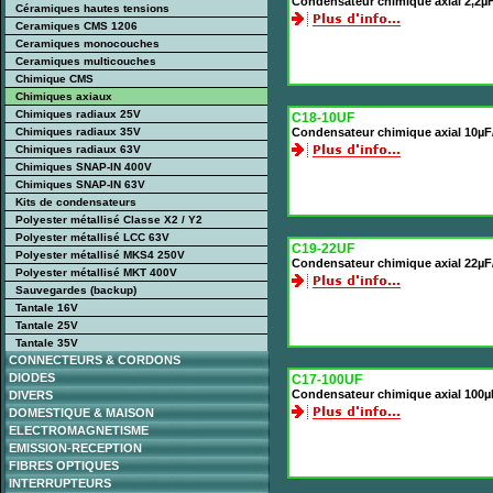
Condensateur chimique axial 2,2µ
Céramiques hautes tensions
Ceramiques CMS 1206
Ceramiques monocouches
Ceramiques multicouches
Chimique CMS
Chimiques axiaux
Chimiques radiaux 25V
C18-10UF
Chimiques radiaux 35V
Condensateur chimique axial 10µF
Chimiques radiaux 63V
Chimiques SNAP-IN 400V
Chimiques SNAP-IN 63V
Kits de condensateurs
Polyester métallisé Classe X2 / Y2
Polyester métallisé LCC 63V
C19-22UF
Polyester métallisé MKS4 250V
Condensateur chimique axial 22µF
Polyester métallisé MKT 400V
Sauvegardes (backup)
Tantale 16V
Tantale 25V
Tantale 35V
CONNECTEURS & CORDONS
DIODES
C17-100UF
Condensateur chimique axial 100µ
DIVERS
DOMESTIQUE & MAISON
ELECTROMAGNETISME
EMISSION-RECEPTION
FIBRES OPTIQUES
INTERRUPTEURS