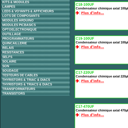
KITS & MODULES
C18-100UF
LAMPES
Condensateur chimique axial 100µ
LEDS & VOYANTS & AFFICHEURS
LOTS DE COMPOSANTS
MODULES ARDUINO
MODULES PICBASICS
OPTOELECTRONIQUE
OUTILLAGE
C19-100UF
PROGRAMMATEURS
Condensateur chimique axial 100µ
QUINCAILLERIE
RELAIS
RESISTANCES
SELFS
SOLAIRE
SON
SOUDAGE
C17-220UF
TESTEURS DE CABLES
Condensateur chimique axial 220µ
THYRISTORS & TRIAC & DIACS
THYRISTORS & TRIACS & DIACS
TRANSFORMATEURS
TRANSISTORS
C17-470UF
Condensateur chimique axial 470µ