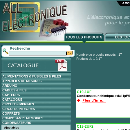
Nombre de produits trouvés : 17
Produits de 1 à 17
ALIMENTATIONS & FUSIBLES & PILES
APPAREILS DE MESURES
ARDUINO
CABLES & FILS
C19-1UF
CAPTEURS
Condensateur chimique axial 1µF/
CATALOGUE
CIRCUITS-IMPRIMES
CIRCUITS-INTEGRES
COFFRETS
COMPOSANTS MEMOIRES
CONDENSATEURS
C19-2UF2
Ajustables