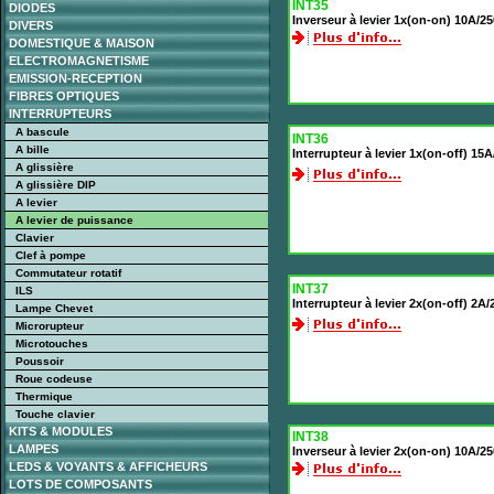
INT35
DIODES
Inverseur à levier 1x(on-on) 10A/25
DIVERS
DOMESTIQUE & MAISON
ELECTROMAGNETISME
EMISSION-RECEPTION
FIBRES OPTIQUES
INTERRUPTEURS
A bascule
INT36
A bille
Interrupteur à levier 1x(on-off) 15
A glissière
A glissière DIP
A levier
A levier de puissance
Clavier
Clef à pompe
Commutateur rotatif
INT37
ILS
Interrupteur à levier 2x(on-off) 2A/
Lampe Chevet
Microrupteur
Microtouches
Poussoir
Roue codeuse
Thermique
Touche clavier
KITS & MODULES
INT38
LAMPES
Inverseur à levier 2x(on-on) 10A/25
LEDS & VOYANTS & AFFICHEURS
LOTS DE COMPOSANTS