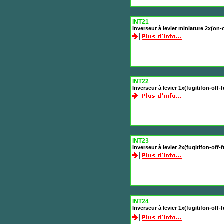
INT21
Inverseur à levier miniature 2x(on-
INT22
Inverseur à levier 1x(fugitifon-off
INT23
Inverseur à levier 2x(fugitifon-off
INT24
Inverseur à levier 1x(fugitifon-off