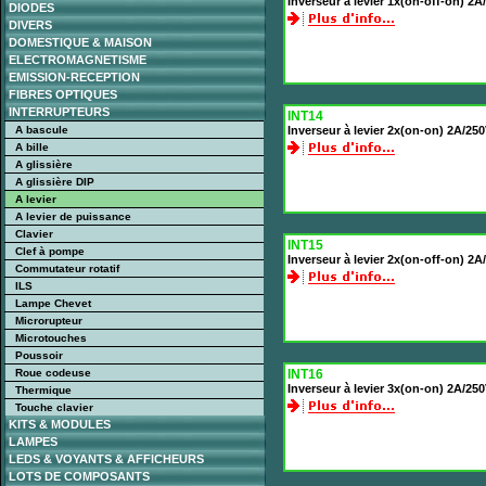
Inverseur à levier 1x(on-off-on) 2A
DIODES
DIVERS
DOMESTIQUE & MAISON
ELECTROMAGNETISME
EMISSION-RECEPTION
FIBRES OPTIQUES
INTERRUPTEURS
INT14
A bascule
Inverseur à levier 2x(on-on) 2A/250
A bille
A glissière
A glissière DIP
A levier
A levier de puissance
Clavier
INT15
Clef à pompe
Inverseur à levier 2x(on-off-on) 2A
Commutateur rotatif
ILS
Lampe Chevet
Microrupteur
Microtouches
Poussoir
Roue codeuse
INT16
Inverseur à levier 3x(on-on) 2A/250
Thermique
Touche clavier
KITS & MODULES
LAMPES
LEDS & VOYANTS & AFFICHEURS
LOTS DE COMPOSANTS