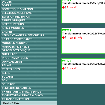
WAT71
DIODES
Transformateur moulé 2x9V 5,0VA
DIVERS
DOMESTIQUE & MAISON
ELECTROMAGNETISME
EMISSION-RECEPTION
FIBRES OPTIQUES
INTERRUPTEURS
KITS & MODULES
WAT72
LAMPES
Transformateur moulé 2x12V 5,0V
LEDS & VOYANTS & AFFICHEURS
LOTS DE COMPOSANTS
MODULES ARDUINO
MODULES PICBASICS
OPTOELECTRONIQUE
OUTILLAGE
PROGRAMMATEURS
WAT73
QUINCAILLERIE
Transformateur moulé 2x15V 5,0V
RELAIS
RESISTANCES
SELFS
SOLAIRE
SON
SOUDAGE
TESTEURS DE CABLES
THYRISTORS & TRIAC & DIACS
THYRISTORS & TRIACS & DIACS
TRANSFORMATEURS
Moulés 1,2VA