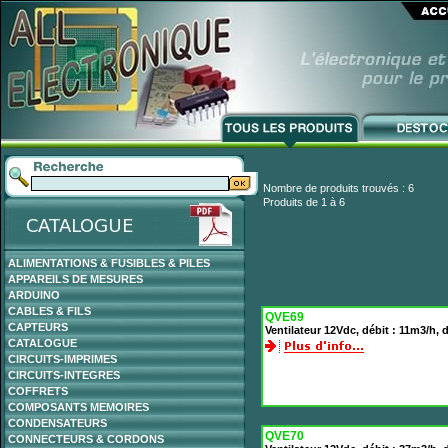
Nombre de produits trouvés : 6
Produits de 1 à 6
ALIMENTATIONS & FUSIBLES & PILES
APPAREILS DE MESURES
ARDUINO
CABLES & FILS
QVE69
CAPTEURS
Ventilateur 12Vdc, débit : 11m3/h
CATALOGUE
CIRCUITS-IMPRIMES
CIRCUITS-INTEGRES
COFFRETS
COMPOSANTS MEMOIRES
CONDENSATEURS
QVE70
CONNECTEURS & CORDONS