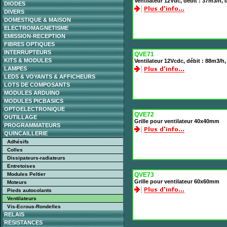
Ventilateur 12Vdc, débit : 37m3/h
DIODES
DIVERS
DOMESTIQUE & MAISON
ELECTROMAGNETISME
EMISSION-RECEPTION
FIBRES OPTIQUES
INTERRUPTEURS
QVE71
KITS & MODULES
Ventilateur 12Vcdc, débit : 88m3/
LAMPES
LEDS & VOYANTS & AFFICHEURS
LOTS DE COMPOSANTS
MODULES ARDUINO
MODULES PICBASICS
OPTOELECTRONIQUE
QVE72
OUTILLAGE
Grille pour ventilateur 40x40mm
PROGRAMMATEURS
QUINCAILLERIE
Adhésifs
Colles
Dissipateurs-radiateurs
Entretoises
Modules Peltier
QVE73
Grille pour ventilateur 60x60mm
Moteurs
Pieds autocolants
Ventilateurs
Vis-Ecrous-Rondelles
RELAIS
RESISTANCES