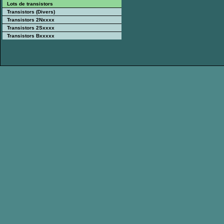
Lots de transistors
Transistors (Divers)
Transistors 2Nxxxx
Transistors 2Sxxxx
Transistors Bxxxxx