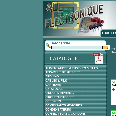
Nom
Pro
ALIMENTATIONS & FUSIBLES & PILES
APPAREILS DE MESURES
ARDUINO
CABLES & FILS
SE
CAPTEURS
Sel
CATALOGUE
CIRCUITS-IMPRIMES
CIRCUITS-INTEGRES
COFFRETS
COMPOSANTS MEMOIRES
CONDENSATEURS
SE
CONNECTEURS & CORDONS