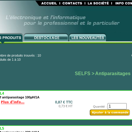
bre de produits trouvés : 10
duits de 1 à 10
SELFS
> Antiparasitages
L4
f antiparasitage 100µH/1A
0,87 € TTC
0,73 € HT
Quantité :
L5