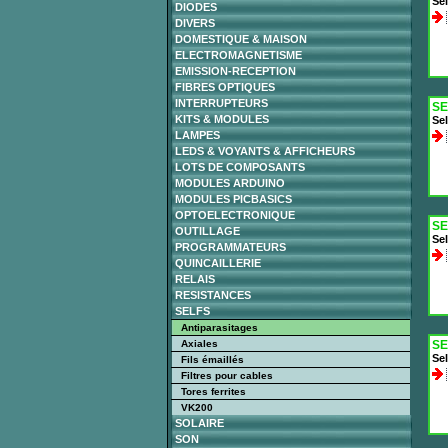
Sel
DIODES
DIVERS
DOMESTIQUE & MAISON
ELECTROMAGNETISME
EMISSION-RECEPTION
FIBRES OPTIQUES
INTERRUPTEURS
SE
KITS & MODULES
Sel
LAMPES
LEDS & VOYANTS & AFFICHEURS
LOTS DE COMPOSANTS
MODULES ARDUINO
MODULES PICBASICS
OPTOELECTRONIQUE
SE
OUTILLAGE
Sel
PROGRAMMATEURS
QUINCAILLERIE
RELAIS
RESISTANCES
SELFS
Antiparasitages
Axiales
SE
Sel
Fils émaillés
Filtres pour cables
Tores ferrites
VK200
SOLAIRE
SON