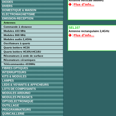
Antenne verticale 868MHz
DIODES
DIVERS
DOMESTIQUE & MAISON
ELECTROMAGNETISME
EMISSION-RECEPTION
Antennes
Commande à distance
SEL107
Modules 433 MHz
Antenne rectangulaire 2,4GHz
Modules 868 MHz
Modules audio 2,4GHz
Oscillateurs à quartz
Quartz boitiers HC26
Quartz boitiers HC49U-HC18U
Résonateurs à onde de surface
Résonateurs céramiques
Télécommandes 433MHz
FIBRES OPTIQUES
INTERRUPTEURS
KITS & MODULES
LAMPES
LEDS & VOYANTS & AFFICHEURS
LOTS DE COMPOSANTS
MODULES ARDUINO
MODULES PICBASICS
OPTOELECTRONIQUE
OUTILLAGE
PROGRAMMATEURS
QUINCAILLERIE