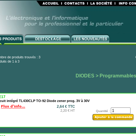
bre de produits trouvés : 3
duits de 1 à 3
DIODES
> Programmable
E17
cuit intégré TL430CLP TO-92 Diode zener prog. 3V à 30V
2,64 € TTC
2,20 € HT
Quantité :