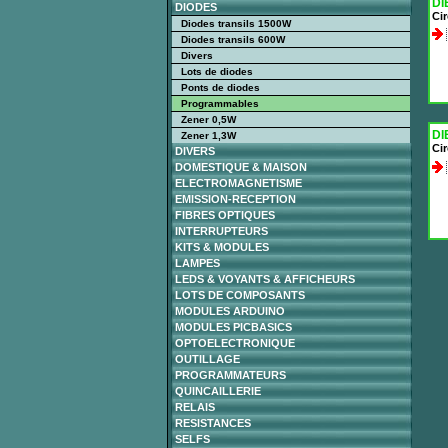
DI
DIODES
Cir
Diodes transils 1500W
Diodes transils 600W
Divers
Lots de diodes
Ponts de diodes
Programmables
Zener 0,5W
DI
Zener 1,3W
Cir
DIVERS
DOMESTIQUE & MAISON
ELECTROMAGNETISME
EMISSION-RECEPTION
FIBRES OPTIQUES
INTERRUPTEURS
KITS & MODULES
LAMPES
LEDS & VOYANTS & AFFICHEURS
LOTS DE COMPOSANTS
MODULES ARDUINO
MODULES PICBASICS
OPTOELECTRONIQUE
OUTILLAGE
PROGRAMMATEURS
QUINCAILLERIE
RELAIS
RESISTANCES
SELFS