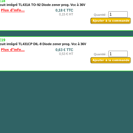
E18
cuit intégré TL431A TO-92 Diode zener prog. Vcc à 36V
0,18 € TTC
0,15 € HT
Quantité :
E19
cuit intégré TL431CP DIL-8 Diode zener prog. Vcc à 36V
0,63 € TTC
0,53 € HT
Quantité :