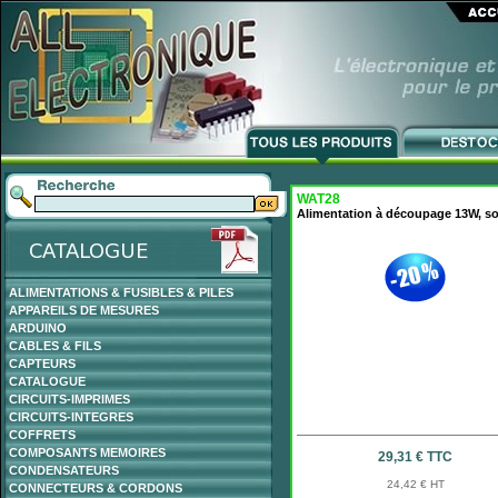
WAT28
Alimentation à découpage 13W, sort
ALIMENTATIONS & FUSIBLES & PILES
APPAREILS DE MESURES
ARDUINO
CABLES & FILS
CAPTEURS
CATALOGUE
CIRCUITS-IMPRIMES
CIRCUITS-INTEGRES
COFFRETS
COMPOSANTS MEMOIRES
29,31 € TTC
CONDENSATEURS
24,42 € HT
CONNECTEURS & CORDONS