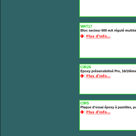
WAT17
Bloc secteur 600 mA régulé multiten
CIR26
Epoxy présensibilisé Pro, 16/10èm
CIR5
Plaque d'essai époxy à pastilles,