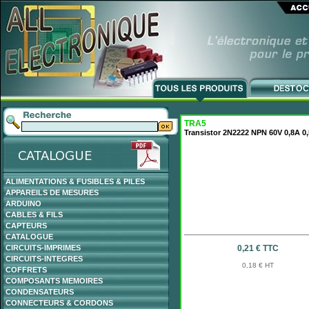
TRA5
Transistor 2N2222 NPN 60V 0,8A 
ALIMENTATIONS & FUSIBLES & PILES
APPAREILS DE MESURES
ARDUINO
CABLES & FILS
CAPTEURS
CATALOGUE
CIRCUITS-IMPRIMES
0,21 € TTC
CIRCUITS-INTEGRES
0,18 € HT
COFFRETS
COMPOSANTS MEMOIRES
CONDENSATEURS
CONNECTEURS & CORDONS