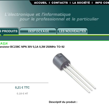
RA114
ansistor BC238C NPN 30V 0,1A 0,3W 250MHz TO-92
0,21 € TTC
0,18 € HT
Descriptif du produit :