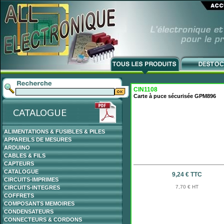
CIN1108
Carte à puce sécurisée GPM896
ALIMENTATIONS & FUSIBLES & PILES
APPAREILS DE MESURES
ARDUINO
CABLES & FILS
CAPTEURS
CATALOGUE
9,24 € TTC
CIRCUITS-IMPRIMES
7,70 € HT
CIRCUITS-INTEGRES
COFFRETS
COMPOSANTS MEMOIRES
CONDENSATEURS
CONNECTEURS & CORDONS