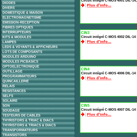
Circuit intégré C-MOS 4001 DIL-14,
DIODES
DIVERS
DOMESTIQUE & MAISON
ELECTROMAGNETISME
EMISSION-RECEPTION
FIBRES OPTIQUES
INTERRUPTEURS
CIN3
Circuit intégré C-MOS 4002 DIL-1
KITS & MODULES
LAMPES
LEDS & VOYANTS & AFFICHEURS
LOTS DE COMPOSANTS
MODULES ARDUINO
MODULES PICBASICS
OPTOELECTRONIQUE
CIN4
OUTILLAGE
Circuit intégré C-MOS 4006 DIL-14 
PROGRAMMATEURS
QUINCAILLERIE
RELAIS
RESISTANCES
SELFS
SOLAIRE
CIN5
SON
Circuit intégré C-MOS 4007 DIL-14
SOUDAGE
TESTEURS DE CABLES
THYRISTORS & TRIAC & DIACS
THYRISTORS & TRIACS & DIACS
TRANSFORMATEURS
TRANSISTORS