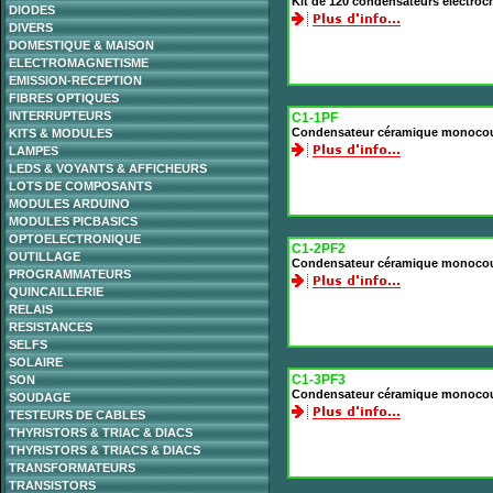
Kit de 120 condensateurs électro
DIODES
DIVERS
DOMESTIQUE & MAISON
ELECTROMAGNETISME
EMISSION-RECEPTION
FIBRES OPTIQUES
INTERRUPTEURS
C1-1PF
Condensateur céramique monoco
KITS & MODULES
LAMPES
LEDS & VOYANTS & AFFICHEURS
LOTS DE COMPOSANTS
MODULES ARDUINO
MODULES PICBASICS
OPTOELECTRONIQUE
C1-2PF2
OUTILLAGE
Condensateur céramique monocou
PROGRAMMATEURS
QUINCAILLERIE
RELAIS
RESISTANCES
SELFS
SOLAIRE
C1-3PF3
SON
Condensateur céramique monocou
SOUDAGE
TESTEURS DE CABLES
THYRISTORS & TRIAC & DIACS
THYRISTORS & TRIACS & DIACS
TRANSFORMATEURS
TRANSISTORS