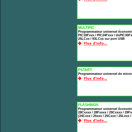
MULTIPIC
Programmateur universel économiq
PIC18Fxxx / PIC24Fxxx / dsPIC30F
25LCxx / 93LCxx sur port USB
PSTART
Programmateur universel de microc
FLASHBIOS
Programmateur universel économ
28Cxxxx / 28Fxxxx / 29Cxxxx / 29F
(24Cxxx / 25xxx / 25Cxxx / 25Lxxx 