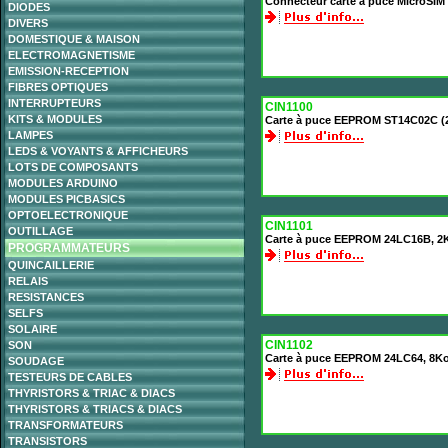
Connecteur carte à puce MicroSIM
DIODES
DIVERS
DOMESTIQUE & MAISON
ELECTROMAGNETISME
EMISSION-RECEPTION
FIBRES OPTIQUES
INTERRUPTEURS
CIN1100
KITS & MODULES
Carte à puce EEPROM ST14C02C (2
LAMPES
LEDS & VOYANTS & AFFICHEURS
LOTS DE COMPOSANTS
MODULES ARDUINO
MODULES PICBASICS
OPTOELECTRONIQUE
CIN1101
OUTILLAGE
Carte à puce EEPROM 24LC16B, 2
PROGRAMMATEURS
QUINCAILLERIE
RELAIS
RESISTANCES
SELFS
SOLAIRE
CIN1102
SON
Carte à puce EEPROM 24LC64, 8K
SOUDAGE
TESTEURS DE CABLES
THYRISTORS & TRIAC & DIACS
THYRISTORS & TRIACS & DIACS
TRANSFORMATEURS
TRANSISTORS